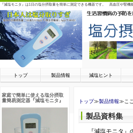
『減塩モニタ』は1日の塩分摂取量を簡単に測定できる機器です。 高血圧や腎機
トップ
製品情報
減塩ヒント
家庭で簡単に使える塩分摂取
量簡易測定器『減塩モニタ』
トップ
≫
製品情報
≫こ
製品資料集
『減塩モニタ』