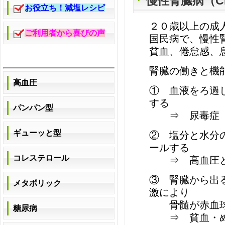
慢性腎臓病（CKD:
お役立ち！減塩レシピ
２０歳以上の成
ご利用者から喜びの声
国民病で、慢性
貧血、倦怠感、
腎臓の働きと機
高血圧
① 血液をろ過
する
パンパン型
⇒ 尿毒症
ギューッと型
② 塩分と水分
ールする
コレステロール
⇒ 高血圧と
③ 腎臓から出
メタボリック
激により
骨髄が赤血球
糖尿病
⇒ 貧血・め