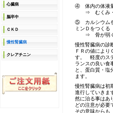
心臓病
④ 体内の体液
⇒ むくみ・
脳卒中
⑤ カルシウム
ミンＤをつくる
ＣＫＤ
⇒ 骨が弱く
慢性腎臓病
慢性腎臓病の診
ＦＲの値により
クレアチニン
す。 軽度のス
ランスの良い食
と、蛋白質・塩
ます。
慢性腎臓病は初
進行していきま
然に治る事はあ
どの注意が必要
その意味からも