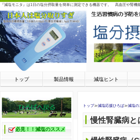
『減塩モニタ』は1日の塩分摂取量を簡単に測定できる機器です。 高血圧や腎機
トップ
製品情報
減塩ヒント
トップ
≫
減塩応援ひろば
≫
減塩の
慢性腎臓病と
必見！！減塩のススメ