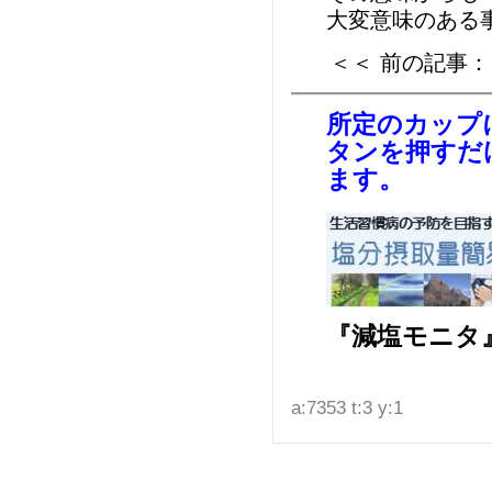
大変意味のある
＜＜ 前の記事：
所定のカップ
タンを押すだ
ます。
『減塩モニタ
a:7353 t:3 y:1